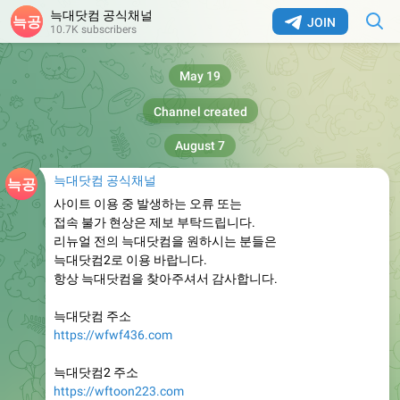
늑대닷컴 공식채널
JOIN
10.7K subscribers
May 19
Channel created
August 7
늑대닷컴 공식채널
사이트 이용 중 발생하는 오류 또는
접속 불가 현상은 제보 부탁드립니다.
리뉴얼 전의 늑대닷컴을 원하시는 분들은
늑대닷컴2로 이용 바랍니다.
항상 늑대닷컴을 찾아주셔서 감사합니다.
늑대닷컴 주소
https://wfwf436.com
늑대닷컴2 주소
https://wftoon223.com